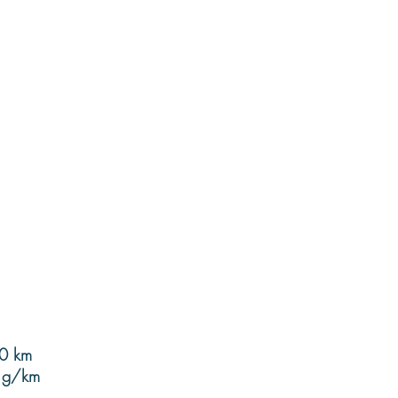
00 km
6 g/km